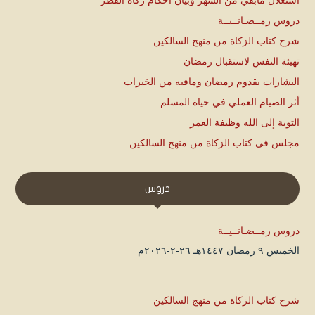
استغلال مابقي من الشهر وبيان أحكام زكاة الفطر
دروس رمــضـانــيــة
شرح كتاب الزكاة من منهج السالكين
تهيئة النفس لاستقبال رمضان
البشارات بقدوم رمضان ومافيه من الخيرات
أثر الصيام العملي في حياة المسلم
التوبة إلى الله وظيفة العمر
مجلس في كتاب الزكاة من منهج السالكين
دروس
دروس رمــضـانــيــة
الخميس ۹ رمضان ۱٤٤۷هـ ۲٦-۲-۲۰۲٦م
شرح كتاب الزكاة من منهج السالكين