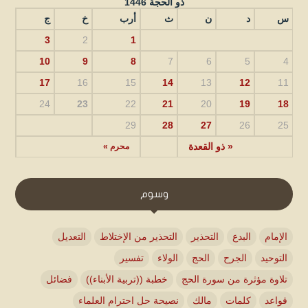
ذو الحجة 1446
س
د
ن
ث
أرب
خ
ج
3
2
1
10
9
8
7
6
5
4
17
16
15
14
13
12
11
24
23
22
21
20
19
18
29
28
27
26
25
« ذو القعدة
محرم »
وسوم
الإمام
البدع
التحذير
التحذير من الإختلاط
التعديل
التوحيد
الجرح
الحج
الولاء
تفسير
تلاوة مؤثرة من سورة الحج
خطبة ((تربية الأبناء))
فضائل
قواعد
كلمات
مالك
نصيحة حل احترام العلماء