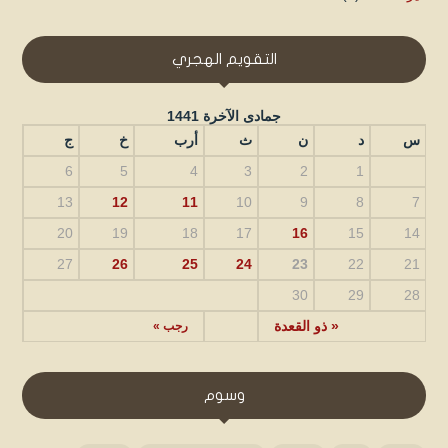
التقويم الهجري
جمادى الآخرة 1441
س
د
ن
ث
أرب
خ
ج
6
5
4
3
2
1
13
12
11
10
9
8
7
20
19
18
17
16
15
14
27
26
25
24
23
22
21
30
29
28
« ذو القعدة
رجب »
وسوم