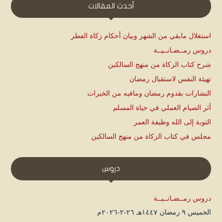
أحدث المقالات
استغلال مابقي من الشهر وبيان أحكام زكاة الفطر
دروس رمــضـانــيــة
شرح كتاب الزكاة من منهج السالكين
تهيئة النفس لاستقبال رمضان
البشارات بقدوم رمضان ومافيه من الخيرات
أثر الصيام العملي في حياة المسلم
التوبة إلى الله وظيفة العمر
مجلس في كتاب الزكاة من منهج السالكين
دروس
دروس رمــضـانــيــة
الخميس ۹ رمضان ۱٤٤۷هـ ۲٦-۲-۲۰۲٦م