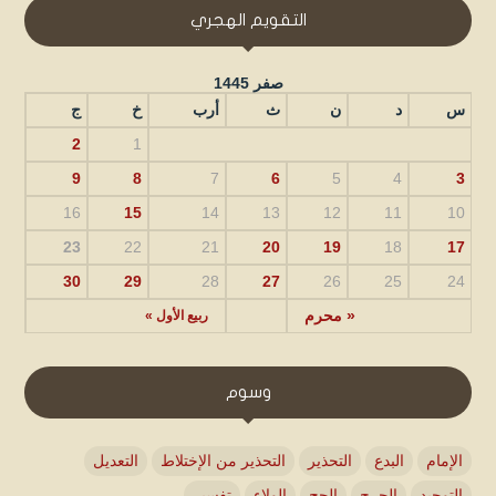
التقويم الهجري
صفر 1445
س
د
ن
ث
أرب
خ
ج
2
1
9
8
7
6
5
4
3
16
15
14
13
12
11
10
23
22
21
20
19
18
17
30
29
28
27
26
25
24
« محرم
ربيع الأول »
وسوم
الإمام
البدع
التحذير
التحذير من الإختلاط
التعديل
التوحيد
الجرح
الحج
الولاء
تفسير