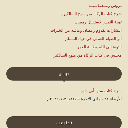
دروس رمــضـانــيــة
شرح كتاب الزكاة من منهج السالكين
تهيئة النفس لاستقبال رمضان
البشارات بقدوم رمضان ومافيه من الخيرات
أثر الصيام العملي في حياة المسلم
التوبة إلى الله وظيفة العمر
مجلس في كتاب الزكاة من منهج السالكين
دروس
شرح كتاب سنن أبي داود
الأربعاء ۲۱ جمادى الآخرة ۱٤٤۵هـ ۳-۱-۲۰۲٤م
تصنيفات